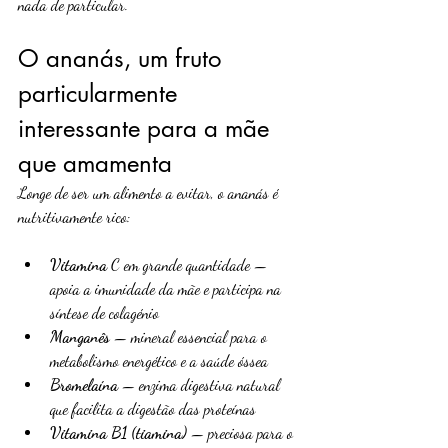
nada de particular.
O ananás, um fruto 
particularmente 
interessante para a mãe 
que amamenta
Longe de ser um alimento a evitar, o ananás é 
nutritivamente rico:
Vitamina 
C em grande quantidade — 
apoia a imunidade da mãe e participa na 
síntese de colagénio
Manganês
 — mineral essencial para o 
metabolismo energético e a saúde óssea
Bromelaína
 — enzima digestiva natural 
que facilita a digestão das proteínas
Vitamina B1 (tiamina) 
— preciosa para o 