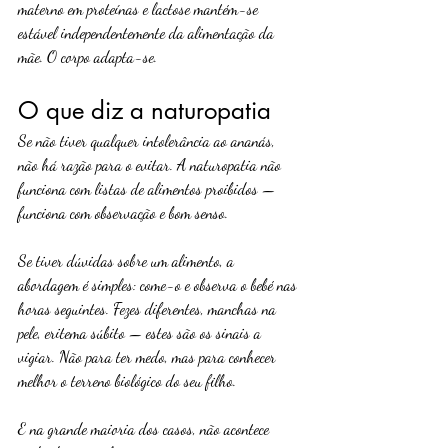
materno em proteínas e lactose mantém-se 
estável independentemente da alimentação da 
mãe. O corpo adapta-se.
O que diz a naturopatia
Se não tiver qualquer intolerância ao ananás, 
não há razão para o evitar. A naturopatia não 
funciona com listas de alimentos proibidos — 
funciona com observação e bom senso.
Se tiver dúvidas sobre um alimento, a 
abordagem é simples: come-o e observa o bebé nas 
horas seguintes. Fezes diferentes, manchas na 
pele, eritema súbito — estes são os sinais a 
vigiar. Não para ter medo, mas para conhecer 
melhor o terreno biológico do seu filho.
E na grande maioria dos casos, não acontece 