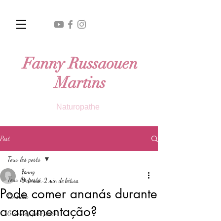
Fanny Russaouen
Martins
Naturopathe
Post
Tous les posts
Fanny
Tous les posts
9 de mai.
2 min de leitura
Pode comer ananás durante
Consulta
a amamentação?
Gravidez, pos-parto