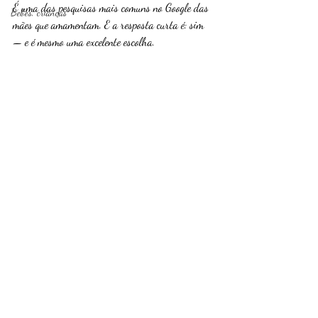
É uma das pesquisas mais comuns no Google das 
Bebes, crianças
mães que amamentam. E a resposta curta é: sim 
— e é mesmo uma excelente escolha.