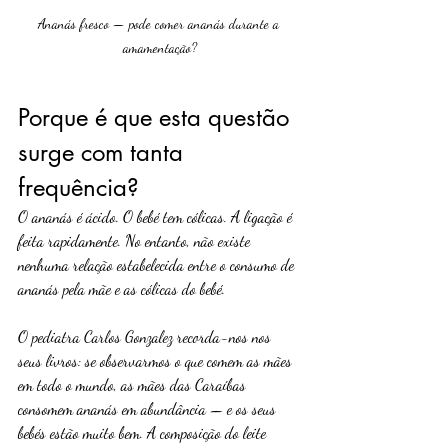
Ananás fresco — pode comer ananás durante a 
amamentação?
Porque é que esta questão 
surge com tanta 
frequência?
O ananás é ácido. O bebé tem cólicas. A ligação é 
feita rapidamente. No entanto, não existe 
nenhuma relação estabelecida entre o consumo de 
ananás pela mãe e as cólicas do bebé.
O pediatra Carlos Gonzalez recorda-nos nos 
seus livros: se observarmos o que comem as mães 
em todo o mundo, as mães das Caraíbas 
consomem ananás em abundância — e os seus 
bebés estão muito bem. A composição do leite 