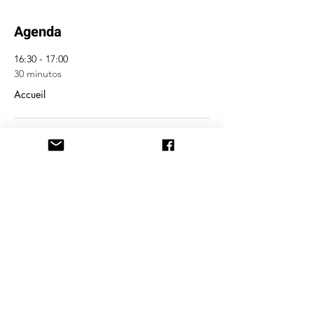
Agenda
16:30 - 17:00
30 minutos
Accueil
19:00 - 20:00
1 hora
Atelier du soir : Respiration méditation
yourte
Ver Tudo
Mais 4 itens disponíveis