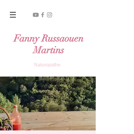
Fanny Russaouen
Martins
Naturopathe