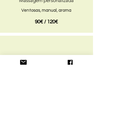
Massagem personalizada
Ventosas, manual, aroma
90€ / 120€
3 H
Combo naturo/massagem
- Massagem 90 minutos
- Consulta 90 minutos
- Chá, sumo verde
*opção: baby-sitting
150€ / 200€