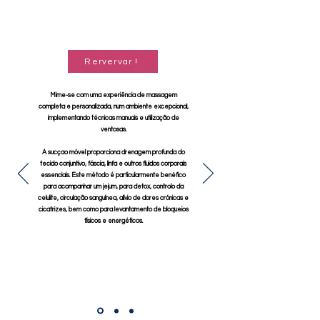
Rervervar !
Mime-se com uma experiência de massagem
completa e personalizada, num ambiente excepcional,
implementando técnicas manuais e utilização de
ventosas.
A sucçao móvel proporciona drenagem profunda do
tecido conjuntivo, fáscia, linfa e outros fluidos corporais
essenciais. Este método é particularmente benéfico
para acompanhar um jejum, para detox, controlo da
celulite, circulação sanguínea, alívio de dores crónicas e
cicatrizes, bem como para levantamento de bloqueios
físicos e energéticos.