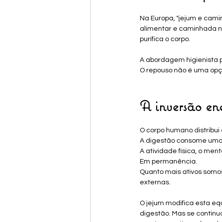
Na Europa, "jejum e cami
alimentar e caminhada na
purifica o corpo.
A abordagem higienista p
O repouso não é uma opçã
A inversão en
O corpo humano distribui
A digestão consome uma 
A atividade física, o ment
Em permanência.
Quanto mais ativos somos
externas.
O jejum modifica esta eq
digestão. Mas se continu