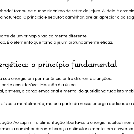
nhada" tornou-se quase sinónimo de retiro de jejum. A ideia é combin
 natureza. O princípio é sedutor: caminhar, arejar, apreciar a pais
arte de um princípio radicalmente diferente.
o. É o elemento que torna o jejum profundamente eficaz.
ergética: o princípio fundamental
 a sua energia em permanência entre diferentes funções. 
parte considerável. Mas não é a única.
al, o stress, a carga emocional e mental do quotidiano: tudo isto mobi
 física e mentalmente, maior a parte da nossa energia dedicada a 
uação. Ao suprimir a alimentação, liberta-se a energia habitualmen
armos a caminhar durante horas, a estimular o mental em conversas 