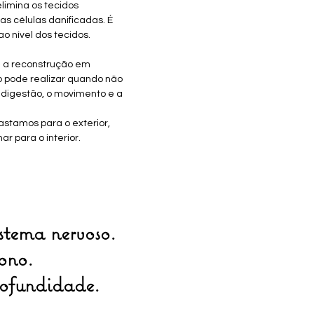
imina os tecidos 
as células danificadas. É 
o nível dos tecidos.
 a reconstrução em 
 pode realizar quando não 
 digestão, o movimento e a 
stamos para o exterior, 
ar para o interior.
stema nervoso. 
ono. 
ofundidade.