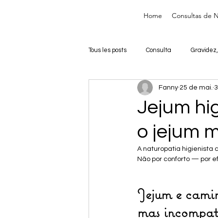
Home
Consultas de N
Tous les posts
Consulta
Gravidez,
Fanny
25 de mai.
3
Jejum hig
o jejum m
A naturopatia higienista 
Não por conforto — por ef
Jejum e cami
mas incompat