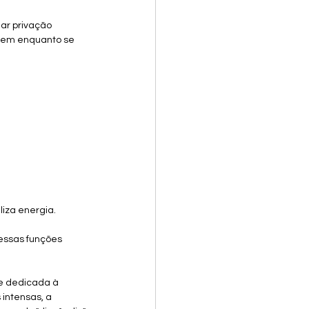
ar privação 
agem enquanto se 
liza energia. 
essas funções 
te dedicada à 
intensas, a 