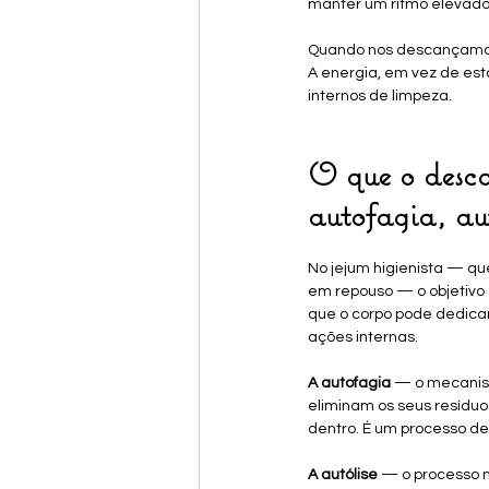
manter um ritmo elevado 
Quando nos descançamos
A energia, em vez de esta
internos de limpeza.
O que o desca
autofagia, aut
No jejum higienista — q
em repouso — o objetivo 
que o corpo pode dedicar
ações internas.
A autofagia
 — o mecanism
eliminam os seus resíduo
dentro. É um processo de 
A autólise
 — o processo n