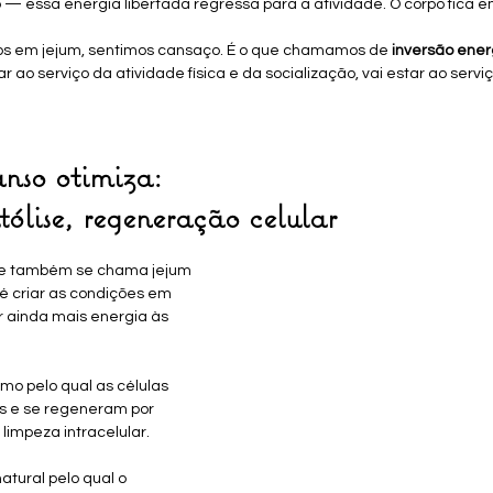
— essa energia libertada regressa para a atividade. O corpo fica e
 em jejum, sentimos cansaço. É o que chamamos de 
inversão ener
r ao serviço da atividade física e da socialização, vai estar ao servi
nso otimiza: 
ólise, regeneração celular
ue também se chama jejum 
é criar as condições em 
 ainda mais energia às 
o pelo qual as células 
s e se regeneram por 
limpeza intracelular.
atural pelo qual o 