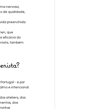
ma nervoso, 
o de qualidade, 
 vida preenchida.
ien, que 
 eficácia do 
enista, também 
enista?
Portugal - e por 
almo e intencional.
os ateliers, dos 
amentos, dos 
minhar 