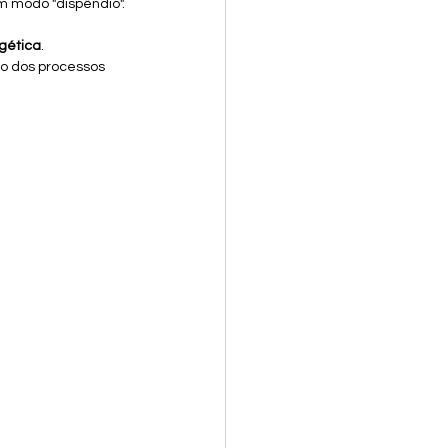
m modo "dispêndio".
gética
.
ço dos processos 