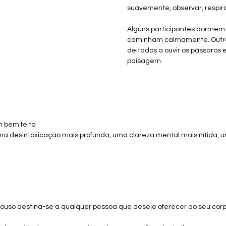
suavemente, observar, respira
Alguns participantes dormem 
caminham calmamente. Outro
deitados a ouvir os pássaros e
paisagem.
 bem feito.
uma desintoxicação mais profunda, uma clareza mental mais nítida,
pouso destina-se a qualquer pessoa que deseje oferecer ao seu cor