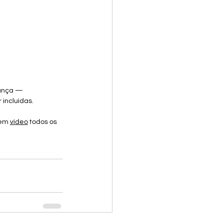
rança — 
incluídas.
em 
vídeo
 todos os 