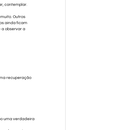
r, contemplar.
muito. Outros 
s ainda ficam 
 a observar a 
 uma recuperação 
po uma verdadeira 