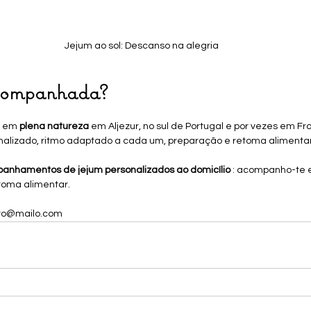
Jejum ao sol: Descanso na alegria
acompanhada?
m em 
plena natureza
 em Aljezur, no sul de Portugal e por vezes em F
izado, ritmo adaptado a cada um, preparação e retoma alimentar 
anhamentos de jejum personalizados ao domicílio 
: acompanho-te 
toma alimentar.
ro@mailo.com