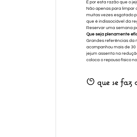
É por esta razão que o je
Não apenas para limpar 
muitas vezes esgotado p
que é indissociável da r
Reservar uma semana para 
Que seja plenamente efic
Grandes referências da na
acompanhou mais de 30 00
jejum assenta na reduçã
coloca o repouso físico no
O que se faz 