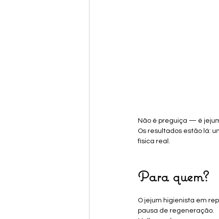
Não é preguiça — é jejum
Os resultados estão lá: 
física real.
Para quem?
O jejum higienista em re
pausa de regeneração. 