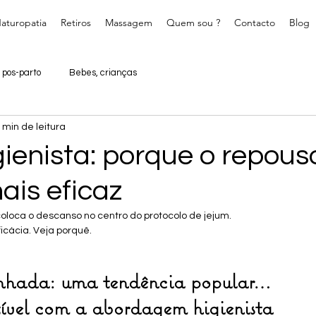
aturopatia
Retiros
Massagem
Quem sou ?
Contacto
Blog
 pos-parto
Bebes, crianças
 min de leitura
ienista: porque o repous
ais eficaz
coloca o descanso no centro do protocolo de jejum. 
icácia. Veja porquê.
nhada: uma tendência popular… 
ível com a abordagem higienista