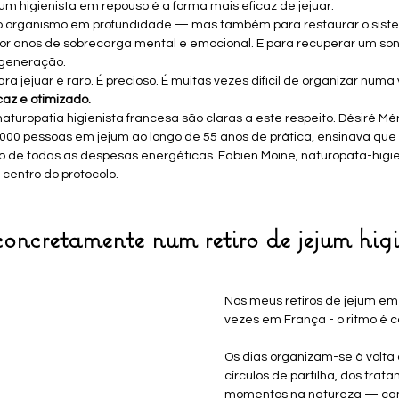
jum higienista em repouso é a forma mais eficaz de jejuar.
o organismo em profundidade — mas também para restaurar o siste
or anos de sobrecarga mental e emocional. E para recuperar um son
egeneração.
jejuar é raro. É precioso. É muitas vezes difícil de organizar numa
az e otimizado.
turopatia higienista francesa são claras a este respeito. Désiré Mér
0 pessoas em jejum ao longo de 55 anos de prática, ensinava que a
o de todas as despesas energéticas. Fabien Moine, naturopata-higi
 centro do protocolo.
concretamente num retiro de jejum higi
Nos meus retiros de jejum em 
vezes em França - o ritmo é c
Os dias organizam-se à volta d
círculos de partilha, dos trat
momentos na natureza — ca